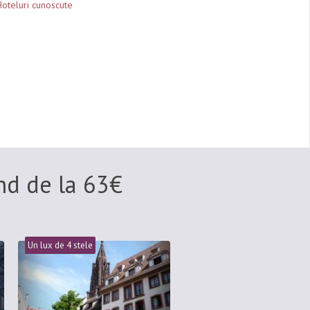
oteluri cunoscute
ând de la
63
€
Un lux de 4 stele