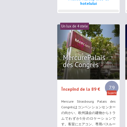
ニーが付いています。専用バスルー
hotelului
ムにはヘアドライヤーを用意してい
ます。 Hotel De Franceでは日刊紙
を用意しており、毎朝ビュッフェ式
朝食を楽しめます。 ...
Un lux de 4 stele
MercurePalais
des Congrès
7.9
Începînd de la 89 €
Superb
Mercure Strasbourg Palais des
Congrèsはコンベンションセンター
の向かい、欧州議会の建物からトラ
ムでわずか5分のロケーションで
す。客室にエアコン、専用バスルー