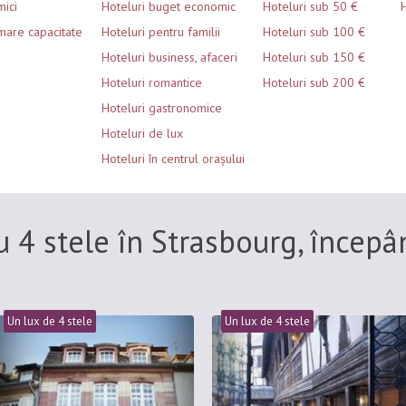
mici
Hoteluri buget economic
Hoteluri sub 50 €
H
mare capacitate
Hoteluri pentru familii
Hoteluri sub 100 €
Hoteluri business, afaceri
Hoteluri sub 150 €
Hoteluri romantice
Hoteluri sub 200 €
Hoteluri gastronomice
Hoteluri de lux
Hoteluri în centrul orașului
u 4 stele în Strasbourg, încep
Un lux de 4 stele
Un lux de 4 stele