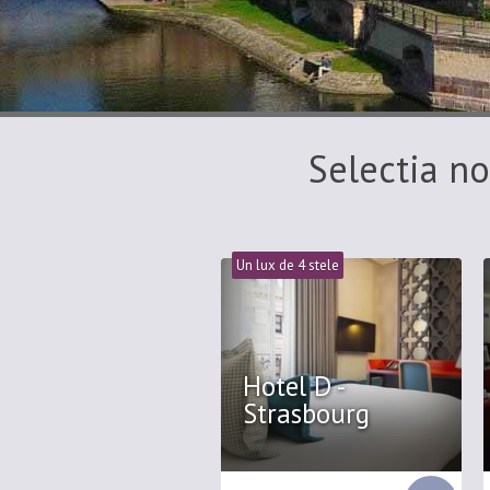
Selectia no
Un lux de 4 stele
Hotel D -
Strasbourg