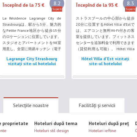
8.2
8.3
Începînd de la 75 €
Începînd de la 93 €
Superb
Superb
La Résidence Lagrange City de
ストラスブールの中心部から徒歩
Strasbourgは、駅から5分、魅力的
20分に位置するHôtel Villa d’Estで
なPetite France地区から徒歩15分
は、エアコンと無料Wi-Fi付きの客
のロケーションに位置しています。
室を提供しています。フィットネス
スタジオとアパートメントを98室
センターを追加料金で利用できます
用意し、全室に簡易キッチン（電子
（貸切利用も可能）。 Hôtel Villa
レンジ、食器洗い器付）、バスルー
d'Estの防音対策済みの客室はモダ
Lagrange City Strasbourg
Hôtel Villa d'Est vizitați
ム、リビングエリアが備わっていま
ンな内装で、薄型衛星テレビ、デス
vizitați site-ul hotelului
site-ul hotelului
す。 リラックスには、フィットネ
クが備わります。 ビュッフェ式朝
スセンターや屋根付きの温水スイミ
食を朝食ルームで毎朝用意してお
ングプールをご利用ください。 別
り、リクエストに応じて客室でも楽
途料金にて、ハマムやサウナを利用
しめます。夜は、居心地の良いバー
できます。
Le Rohanでドリンクを楽しめま
す。夏季には屋外テラスも利用でき
ます。...
Selecțiile noastre
Facilități și servicii
e proprietate
Hoteluri după tema
Hoteluri după preț
nte
Hoteluri stil design
Hoteluri ieftine
C