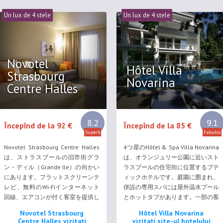
は客室のテラスでビュッフェ式朝食
ガラス天井のサロンのワインバーや
を楽しめます（毎朝06:45～
広いテラスでドリンクを楽しめま
Un lux de 4 stele
Un lux de 4 stele
10:45）。24時間営業のバーLe...
す。 トラムの中央駅、Place de...
Novotel
Hôtel Villa
Strasbourg
Novarina
Centre Halles
8.2
9.1
Începînd de la 92 €
Începînd de la 85 €
Superb
Fabulos
Novotel Strasbourg Centre Halles
4つ星のHôtel & Spa Villa Novarina
は、ストラスブールの旧市街グラ
は、オランジュリー公園に近いスト
ン・ディル（Grande Ile）の向かい
ラスブールの住宅街に位置するブテ
にあります。フラットスクリーンテ
ィックホテルです。庭園に囲まれ、
レビ、無料のWi-Fiインターネット
併設の専用スパには屋外温水プール
回線、エアコンが付く客室を提供し
とホットタブがあります。一部の客
ています。 カフェNovotel Caféで
室にはプールを望む広々としたバル
Novotel Strasbourg
Hôtel Villa Novarina
は、シンプルでバランスのとれた料
コニーまたはテラスが付いていま
Centre Halles vizitați
vizitați site-ul hotelului