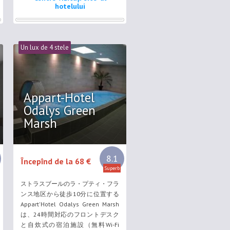
はシャワー付）が備わっています。
hotelului
Mercure Strasbourg Centreでは、
独特なパノラマの景色を望む7階で
ビュッフェ式朝食を用意していま
す。 ...
Un lux de 4 stele
Appart-Hotel
Odalys Green
Marsh
8.1
Începînd de la 68 €
Superb
ストラスブールのラ・プティ・フラ
ンス地区から徒歩10分に位置する
Appart'Hotel Odalys Green Marsh
は、24時間対応のフロントデスク
と自炊式の宿泊施設（無料Wi-Fi