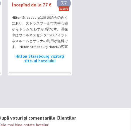
7.7
Începînd de la 77 €
Superb
Hilton Strasbourgは欧州議会の近く
にあり、ストラスブール市内中心部
からトラムでわずか3駅です。滞在
中はウェルネスセンターのフィット
ネスルームとサウナの利用が無料で
す。 Hilton Strasbourg Hotelの客室
は防音、エアコン完備で欧州議会ま
Hilton Strasbourg vizitați
たは大聖堂を望みます。一部の客室
site-ul hotelului
はエグゼクティブラウンジに直結し
ています。 バー&ラウンジH!
După voturi și comentariile Clientilor
ele mai bine notate hoteluri