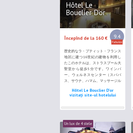
Hôtel Le
Bouclier D'or
9.4
Începînd de la 160 €
Fabulos
歴史的なラ・プティット・フランス
地区に建つ16世紀の建物を利用し
たこのホテルは、ストラスブール大
聖堂から徒歩5分です。ワインバ
ー、ウェルネスセンター（スパバ
ス、サウナ、ハマム、マッサージル
ーム付）を併設しています。 Hotel
Hôtel Le Bouclier D'or
Le Bouclier d’Orの広々とした客室
vizitați site-ul hotelului
にはアンティーク家具、エアコン、
無料Wi-Fi、薄型テレビ（ケーブル
チャンネル付）、ミニバーが備わっ
ています。全室からはプティット・
フランスの街並の景色を望め、一部
Un lux de 4 stele
の客室にはスパバスも付いていま