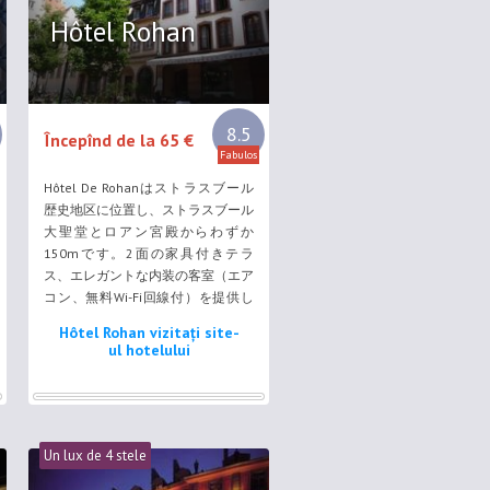
Hôtel Rohan
8.5
Începînd de la 65 €
Fabulos
Hôtel De Rohanはストラスブール
歴史地区に位置し、ストラスブール
大聖堂とロアン宮殿からわずか
150mです。2面の家具付きテラ
ス、エレガントな内装の客室（エア
コン、無料Wi-Fi回線付）を提供し
ています。 客室は個別のスタイル
Hôtel Rohan vizitați site-
のエレガントな内装で、衛星テレ
ul hotelului
ビ、モダンな専用バスルームが備わ
っています。 併設レストランでは
アルザス料理や伝統的なフランス料
理を提供しています。晴れた朝は2
つのテラスで朝食を楽しめます。
Un lux de 4 stele
...