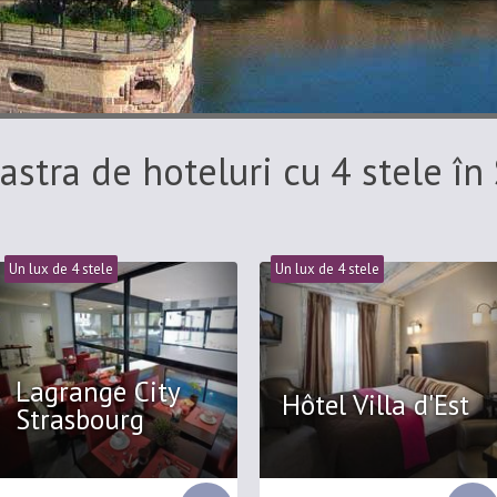
astra de hoteluri cu 4 stele în
Un lux de 4 stele
Un lux de 4 stele
Lagrange City
Hôtel Villa d'Est
Strasbourg