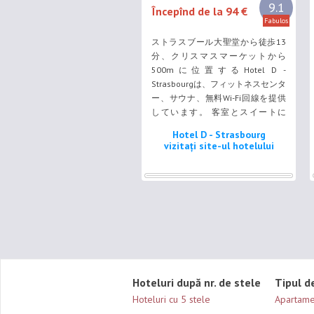
9.1
Începînd de la 94 €
Fabulos
ストラスブール大聖堂から徒歩13
分、クリスマスマーケットから
500mに位置するHotel D -
Strasbourgは、フィットネスセンタ
ー、サウナ、無料Wi-Fi回線を提供
しています。 客室とスイートに
は、エアコン、薄型衛星テレビ、
Hotel D - Strasbourg
iPodドック、電話、専用バスルーム
vizitați site-ul hotelului
（バスタブまたはシャワー、無料バ
スアメニティ、ヘアドライヤー付）
が備わっています。 ...
Hoteluri după nr. de stele
Tipul d
Hoteluri cu 5 stele
Apartame