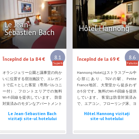
Le Jean-
Hôtel Hannong
Sébastien Bach
8.1
8.6
Începînd de la 84 €
Începînd de la 69 €
Superb
Fabulos
オランジェリー公園と議事堂の向か
Hannong Hotelはストラスブール中
いに位置する宿泊施設で、エレガン
心部にあり、TGVの駅、Petite
トで広々とした客室（専用バルコニ
France地区、大聖堂から徒歩わず
ー付）、フロントエリアでの無料
か5分です。無料のWi-Fi回線を提供
Wi-Fi回線を提供しています。 防音
しています。 客室は防音対策済み
対策済みのモダンなアパートメント
で、エアコン、フローリング床、ヨ
とスタジオには、エアコン、家具付
ーロピアンデザインの家具、衛星放
Le Jean-Sébastien Bach
Hôtel Hannong vizitați
きテラス、設備の整った簡易キッチ
送テレビ、バスタブとシャワー付き
vizitați site-ul hotelului
site-ul hotelului
ン、薄型衛星テレビ、シーティング
の専用バスルームが備わります。
エリアが備わっています。 スタイ
朝はブレックファーストルームでビ
リッシュなダイニングエリア、また
ュッフェ式朝食を提供しています。