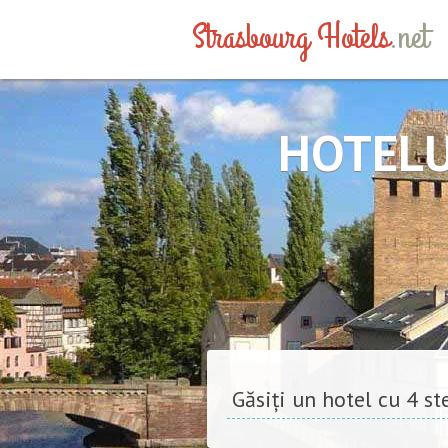
Strasbourg Hotels
.net
HOTELU
Găsiți un hotel cu 4 st