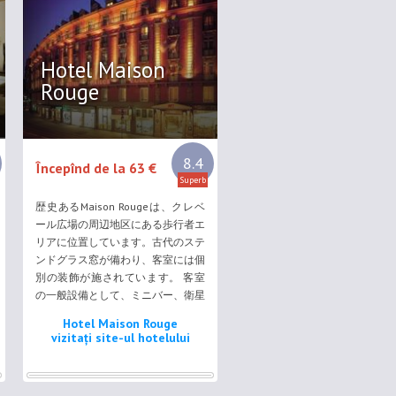
Hotel Maison
Rouge
8.4
Începînd de la 63 €
Superb
歴史あるMaison Rougeは、クレベ
ール広場の周辺地区にある歩行者エ
リアに位置しています。古代のステ
ンドグラス窓が備わり、客室には個
別の装飾が施されています。 客室
の一般設備として、ミニバー、衛星
テレビが備わります。それぞれの客
Hotel Maison Rouge
室に伝統的なエレベーターでアクセ
vizitați site-ul hotelului
スすることができ、専用バスルーム
にはバスタブまたはシャワーが付い
ています。 ...