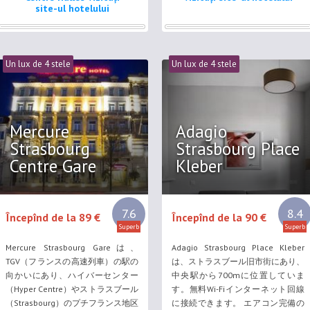
理、特選グリル（la plancha）など
す。 Hôtel & Spa Villa...
site-ul hotelului
をフレンドリーで上品な雰囲気の中
で楽しめます。 TGV駅、ストラスブ
ール大聖堂（Strasbourg...
Un lux de 4 stele
Un lux de 4 stele
Mercure
Adagio
Strasbourg
Strasbourg Place
Centre Gare
Kleber
7.6
8.4
Începînd de la 89 €
Începînd de la 90 €
Superb
Superb
Mercure Strasbourg Gareは、
Adagio Strasbourg Place Kleber
TGV（フランスの高速列車）の駅の
は、ストラスブール旧市街にあり、
向かいにあり、ハイバーセンター
中央駅から700mに位置していま
（Hyper Centre）やストラスブール
す。無料Wi-Fiインターネット回線
（Strasbourg）のプチフランス地区
に接続できます。 エアコン完備の