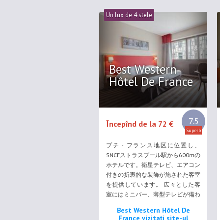
Un lux de 4 stele
Best Western
Hôtel De France
7.5
Începînd de la 72 €
Superb
プチ・フランス地区に位置し、
SNCFストラスブール駅から600mの
ホテルです。衛星テレビ、エアコン
付きの折衷的な装飾が施された客室
を提供しています。 広々とした客
室にはミニバー、薄型テレビが備わ
っています。防音対策済みの客室の
Best Western Hôtel De
一部には、市街の景色を望むバルコ
France vizitați site-ul