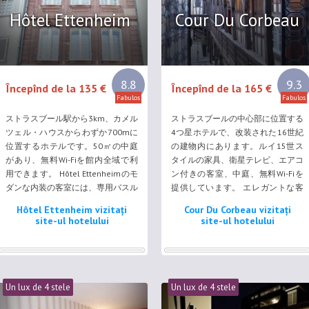
Hôtel Ettenheim
Cour Du Corbeau
8.8
9.3
Începînd de la 135 €
Începînd de la 165 €
Fabulos
Fabulos
ストラスブール駅から3km、カメル
ストラスブールの中心部に位置する
ツェル・ハウスからわずか700mに
4つ星ホテルで、改装された16世紀
位置するホテルです。50㎡の中庭
の建物内にあります。ルイ15世ス
があり、無料Wi-Fiを館内全域で利
タイルの家具、衛星テレビ、エアコ
用できます。 Hôtel Ettenheimのモ
ン付きの客室、中庭、無料Wi-Fiを
ダンな内装の客室には、専用バスル
提供しています。 エレガントな客
ーム（無料バスアメニティ付）、薄
室には、液晶テレビ、ミニバー、
Hôtel Ettenheim vizitați
Cour Du Corbeau vizitați
型衛星テレビ、ミニバー、電気ポッ
Wi-Fi回線が備わっています。一部
site-ul hotelului
site-ul hotelului
トが備わっています。 ビュッフェ
の客室からは中庭の景色を望め、紅
式朝食を毎朝楽しめます。リクエス
茶/コーヒーメーカーまたはネスプ
トに応じて客室に朝食を用意しま
レッソコーヒーメーカーがありま
す。 ...
す。専用バスルームにはバスタブが
付いています。 hotel Cour Du...
Un lux de 4 stele
Un lux de 4 stele