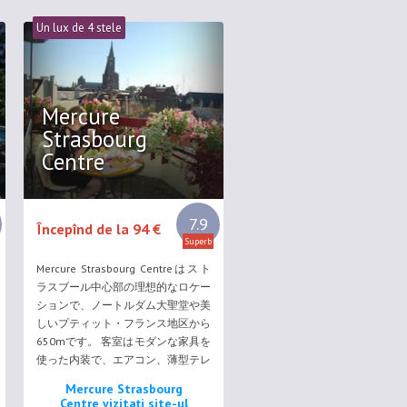
Un lux de 4 stele
Mercure
Strasbourg
Centre
7.9
Începînd de la 94 €
Superb
Mercure Strasbourg Centreはスト
ラスブール中心部の理想的なロケー
ションで、ノートルダム大聖堂や美
しいプティット・フランス地区から
650mです。 客室はモダンな家具を
使った内装で、エアコン、薄型テレ
ビ、Wi-Fi回線、ボトル入り飲料
Mercure Strasbourg
水、専用バスルーム（バスタブまた
Centre vizitați site-ul