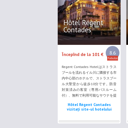
す。 ...
Hôtel Régent
Contades
8.6
Începînd de la 101 €
Fabulos
Regent Contades Hotelはストラス
ブールを流れるイル川に隣接する市
内中心部のホテルで、ストラスブー
ル大聖堂から徒歩10分です。防音
対策済みの客室（専用バスルーム
付）、無料で利用可能なサウナを提
供しています。 Regent Contadesの
Hôtel Régent Contades
各客室にはベル・エポック様式の装
vizitați site-ul hotelului
飾が施され、衛星テレビ、ラジオが
備わっています。全室エレベーター
でアクセス可能です。 ...