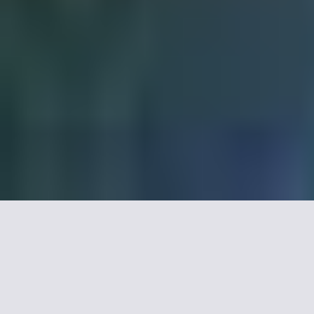
Selectia noastra de
hoteluri cu 2 stele în
Strasbourg.