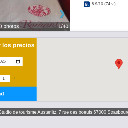
›
8.9
/
10
(
74
v.)
40 photos
1/40
r los precios
+
ad
Studio de tourisme Austerlitz, 7 rue des boeufs 67000 Strasbour