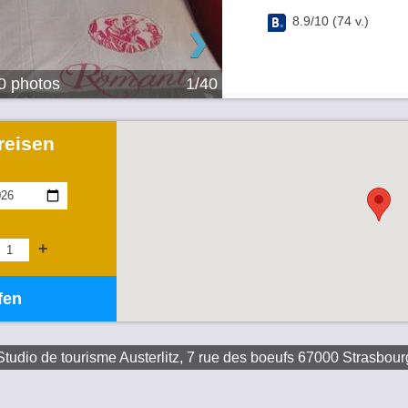
›
8.9
/
10
(
74
v.)
40 photos
1/40
reisen
+
fen
Studio de tourisme Austerlitz, 7 rue des boeufs 67000 Strasbour