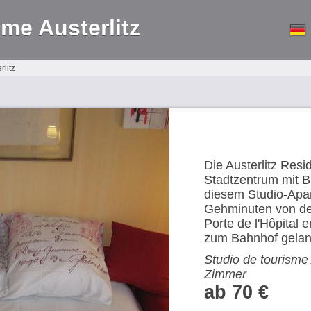
sme Austerlitz
rlitz
Die Austerlitz Res
Stadtzentrum mit Bl
diesem Studio-Apa
Gehminuten von de
Porte de l'Hôpital e
zum Bahnhof gelan
Studio de tourisme A
Zimmer
ab 70 €