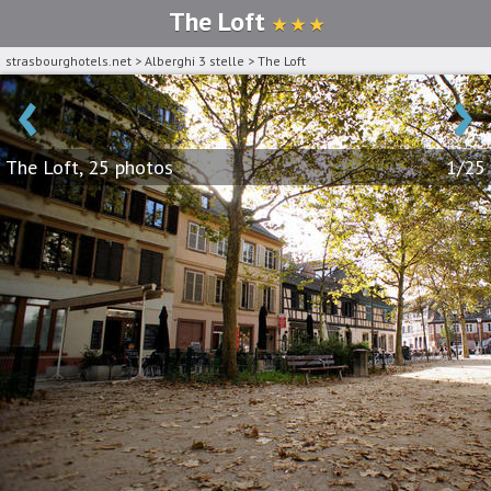
The Loft
★ ★ ★
strasbourghotels.net
>
Alberghi 3 stelle
>
The Loft
‹
›
The Loft, 25 photos
1/25