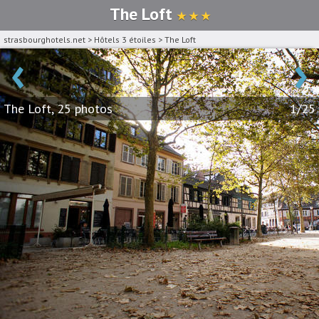
The Loft
★ ★ ★
strasbourghotels.net
>
Hôtels 3 étoiles
>
The Loft
‹
›
The Loft, 25 photos
1/25