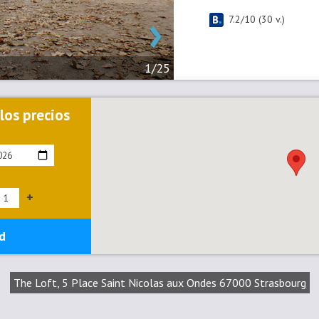
›
7.2
/
10
(
30
v.)
1/25
 los precios
+
d
The Loft, 5 Place Saint Nicolas aux Ondes 67000 Strasbourg