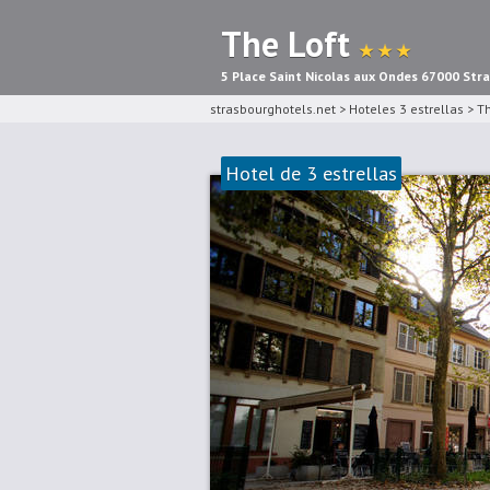
The Loft
★ ★ ★
5 Place Saint Nicolas aux Ondes 67000 Str
strasbourghotels.net
>
Hoteles 3 estrellas
>
Th
Hotel de 3 estrellas