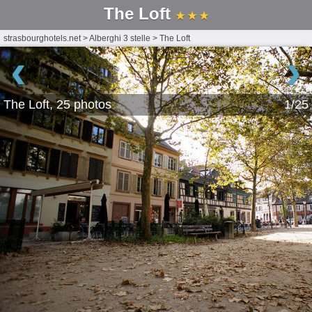
The Loft
★ ★ ★
strasbourghotels.net
>
Alberghi 3 stelle
>
The Loft
‹
›
The Loft, 25 photos
1/25