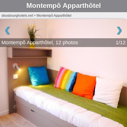
Montempô Apparthôtel
strasbourghotels.net
>
Montempô Apparthôtel
‹
›
Montempô Apparthôtel, 12 photos
1/12