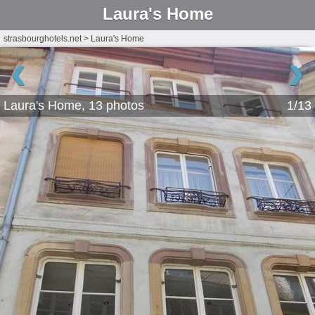
Laura's Home
strasbourghotels.net
>
Laura's Home
‹
›
Laura's Home, 13 photos
1/13