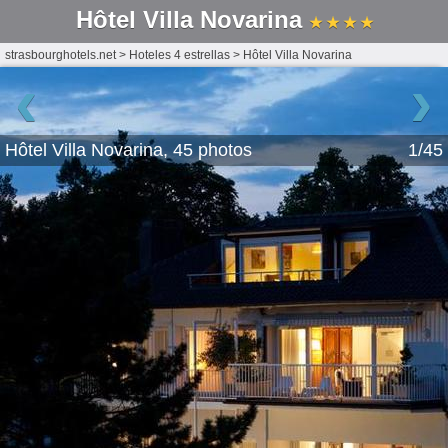
Hôtel Villa Novarina
★ ★ ★ ★
strasbourghotels.net
>
Hoteles 4 estrellas
>
Hôtel Villa Novarina
‹
›
Hôtel Villa Novarina, 45 photos
1/45