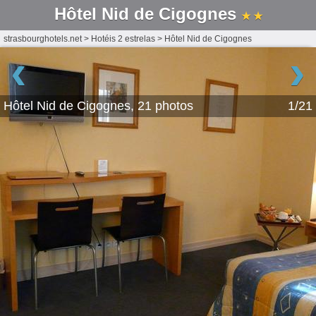
Hôtel Nid de Cigognes
★ ★
strasbourghotels.net
>
Hotéis 2 estrelas
>
Hôtel Nid de Cigognes
‹
›
Hôtel Nid de Cigognes, 21 photos
1/21