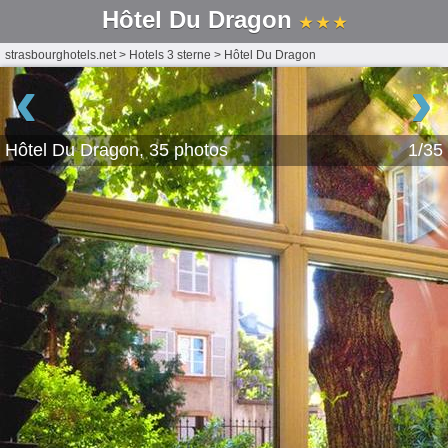
Hôtel Du Dragon
★ ★ ★
strasbourghotels.net
>
Hotels 3 sterne
>
Hôtel Du Dragon
‹
›
Hôtel Du Dragon, 35 photos
1/35