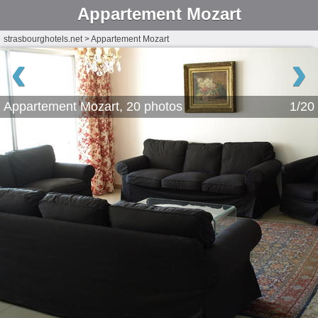
Appartement Mozart
strasbourghotels.net
>
Appartement Mozart
‹
›
Appartement Mozart, 20 photos
1/20