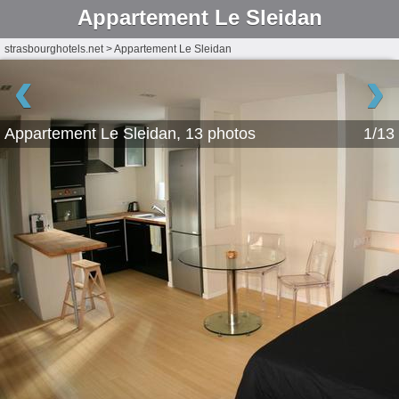
Appartement Le Sleidan
strasbourghotels.net
>
Appartement Le Sleidan
‹
›
Appartement Le Sleidan, 13 photos
1/13