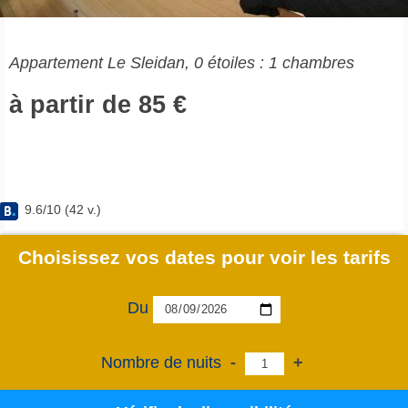
Appartement Le Sleidan, 0 étoiles : 1 chambres
à partir de 85 €
9.6
/
10
(
42
v.)
Choisissez vos dates pour voir les tarifs
Du
Nombre de nuits
-
+