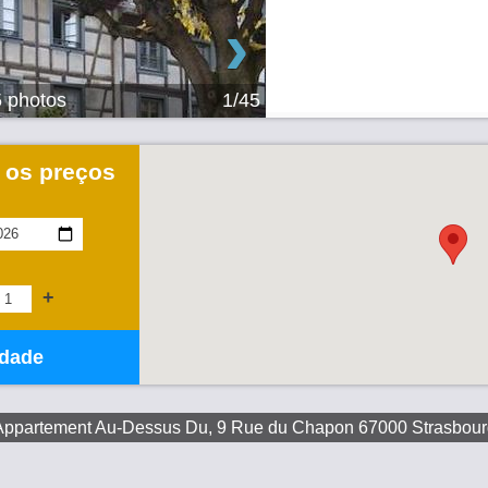
›
 photos
1/45
 os preços
+
idade
Appartement Au-Dessus Du, 9 Rue du Chapon 67000 Strasbour