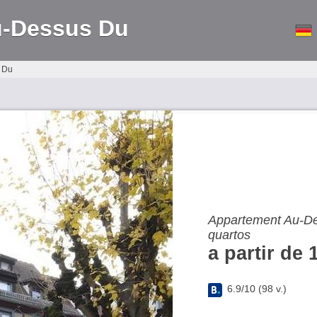
u-Dessus Du
 Du
Appartement Au-Des
quartos
a partir de 
6.9
/
10
(
98
v.)