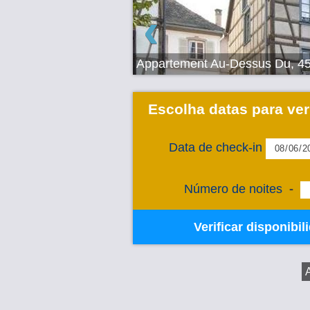
‹
Appartement Au-Dessus Du, 45
Escolha datas para ver
Data de check-in
Número de noites
-
Verificar disponibil