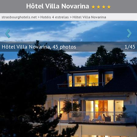
Hôtel Villa Novarina
★ ★ ★ ★
strasbourghotels.net
>
Hotéis 4 estrelas
>
Hôtel Villa Novarina
‹
›
Hôtel Villa Novarina, 45 photos
1/45