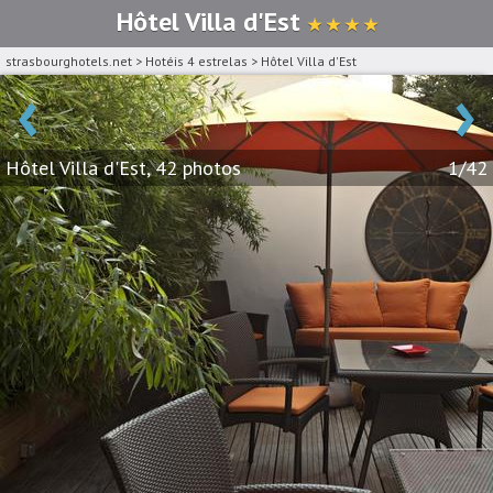
Hôtel Villa d'Est
★ ★ ★ ★
strasbourghotels.net
>
Hotéis 4 estrelas
>
Hôtel Villa d'Est
‹
›
Hôtel Villa d'Est, 42 photos
1/42