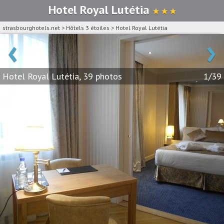
Hotel Royal Lutétia
★ ★ ★
strasbourghotels.net
>
Hôtels 3 étoiles
>
Hotel Royal Lutétia
‹
›
Hotel Royal Lutétia, 39 photos
1/39