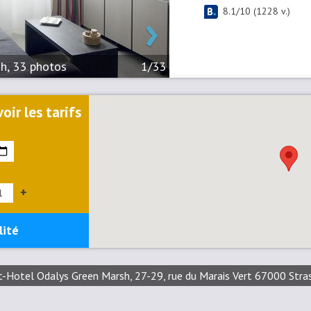
›
8.1
/
10
(
1228
v.)
h, 33 photos
1/33
oir les tarifs
+
lité
t-Hotel Odalys Green Marsh, 27-29, rue du Marais Vert 67000 Stra